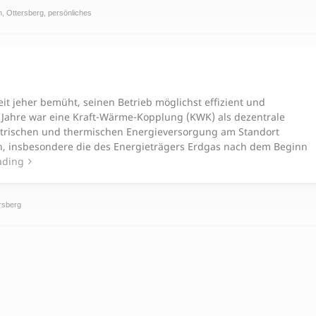
n
,
Ottersberg
,
persönliches
eit jeher bemüht, seinen Betrieb möglichst effizient und
 Jahre war eine Kraft-Wärme-Kopplung (KWK) als dezentrale
ektrischen und thermischen Energieversorgung am Standort
en, insbesondere die des Energieträgers Erdgas nach dem Beginn
ading
rsberg