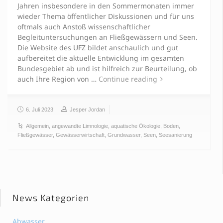
Jahren insbesondere in den Sommermonaten immer
wieder Thema öffentlicher Diskussionen und für uns
oftmals auch Anstoß wissenschaftlicher
Begleituntersuchungen an Fließgewässern und Seen.
Die Website des UFZ bildet anschaulich und gut
aufbereitet die aktuelle Entwicklung im gesamten
Bundesgebiet ab und ist hilfreich zur Beurteilung, ob
auch Ihre Region von …
Continue reading
6. Juli 2023
Jesper Jordan
Allgemein
,
angewandte Limnologie
,
aquatische Ökologie
,
Boden
,
Fließgewässer
,
Gewässerwirtschaft
,
Grundwasser
,
Seen
,
Seesanierung
News Kategorien
Abwasser